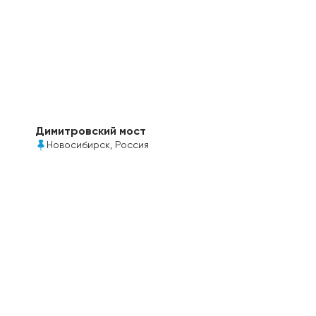
Димитровский мост
Новосибирск, Россия
Надземный пешеходный переход над дамбой
Димитровского моста построен с
использованием мпк Колибри толщиной 6мм в
прозрачном и белом цвете