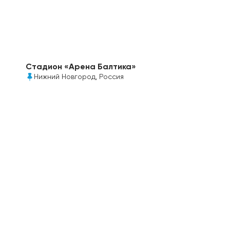
Стадион «Арена Балтика»
Нижний Новгород, Россия
Прозрачные модульные панели сотового
поликарбоната «Полигаль ТОПГАЛЬ» 16 мм –
позволяют солнечному свету освещать поле,
создавая идеальные условия для игры