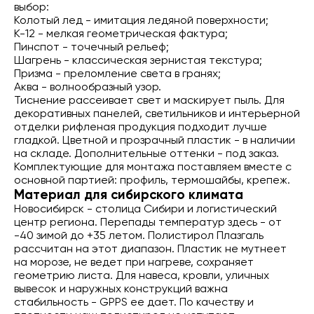
выбор:
Колотый лед - имитация ледяной поверхности;
К-12 - мелкая геометрическая фактура;
Пинспот - точечный рельеф;
Шагрень - классическая зернистая текстура;
Призма - преломление света в гранях;
Аква - волнообразный узор.
Тиснение рассеивает свет и маскирует пыль. Для
декоративных панелей, светильников и интерьерной
отделки рифленая продукция подходит лучше
гладкой. Цветной и прозрачный пластик - в наличии
на складе. Дополнительные оттенки - под заказ.
Комплектующие для монтажа поставляем вместе с
основной партией: профиль, термошайбы, крепеж.
Материал для сибирского климата
Новосибирск - столица Сибири и логистический
центр региона. Перепады температур здесь - от
-40 зимой до +35 летом. Полистирол Плазгаль
рассчитан на этот диапазон. Пластик не мутнеет
на морозе, не ведет при нагреве, сохраняет
геометрию листа. Для навеса, кровли, уличных
вывесок и наружных конструкций важна
стабильность - GPPS ее дает. По качеству и