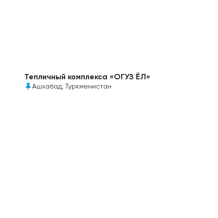
Тепличный комплекса «ОГУЗ ЁЛ»
Ашхабад, Туркменистан
Два современных комплекса успешно
функционируют, обеспечивая поставки томатов в
Россию, поликарбонат показал себя наилучшим
образом в условиях агрессивного климата