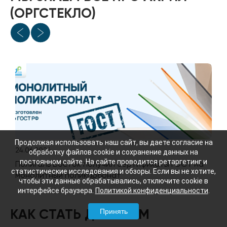
(ОРГСТЕКЛО)
Продолжая использовать наш сайт, вы даете согласие на
24.06.2026
обработку файлов cookie и сохранение данных на
постоянном сайте. На сайте проводится ретаргетинг и
Полигаль Восток получил сертификаты ГОСТ на
статистические исследования и обзоры. Если вы не хотите,
монолитный поликарбонат
чтобы эти данные обрабатывались, отключите cookie в
интерфейсе браузера.
Политикой конфиденциальности
.
Принять
КАК СТАТЬ ДИЛЕРОМ