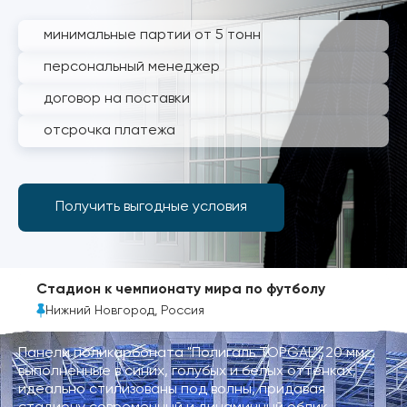
минимальные партии от 5 тонн
персональный менеджер
договор на поставки
отсрочка платежа
Получить выгодные условия
Стадион к чемпионату мира по футболу
Нижний Новгород, Россия
Панели поликарбоната "Полигаль TOPGAL", 20 мм,
выполненные в синих, голубых и белых оттенках,
идеально стилизованы под волны, придавая