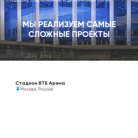
стадиону современный и динамичный облик
МЫ РЕАЛИЗУЕМ САМЫЕ
СЛОЖНЫЕ ПРОЕКТЫ
Стадион ВТБ Арена
Москва, Россия
Для обрамления ореона кровли над большой
спортивной ареной был выбран прозрачный
монолитный поликарбонат Моногаль FR, 12мм