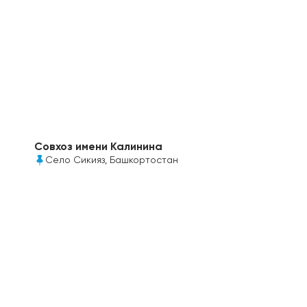
Совхоз имени Калинина
Село Сикияз, Башкортостан
Коровники и телятники в Башкортостане
построены с использованием прозрачного
сотового поликарбоната Полигаль 16-20 мм от
Полигаль Восток