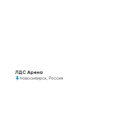
ЛДС Арена
Новосибирск, Россия
В строительстве комплекса использован
монолитный поликарбонат Колибри толщиной 4 и
6мм, прозрачного и белого цветов